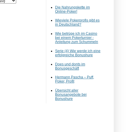
Die Nahrungskette im
Online-Poker!
Wieviele Pokerprofis gibt es
in Deutschland?
Wie betrüge ich im Casino
bei einem Pokerturnier -
Anleitung zum Schummeln
Serie (4) Wie werde ich eine
erfolgreiche Bonushure
Does und donts im
Bonusgeschäft
Hermann Pascha – Puff,
Poker, Profit
Übersicht aller
Bonusangebote bei
Bonushure