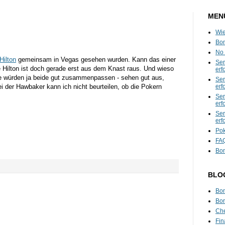
MEN
Wie
Bon
No 
Hilton
gemeinsam in Vegas gesehen wurden. Kann das einer
Ser
ie Hilton ist doch gerade erst aus dem Knast raus. Und wieso
erf
 würden ja beide gut zusammenpassen - sehen gut aus,
Ser
erf
i der Hawbaker kann ich nicht beurteilen, ob die Pokern
Ser
erf
Ser
erf
Pok
FA
Bon
BLO
Bo
Bor
Che
Fin