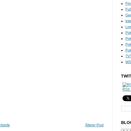
Fre
Fuß
Ge
Int
Liv
Pok
Pok
Pok
Pok
TVT
WS
TWIT
RSS 
BLO
rtseite
Älterer Post