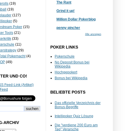
The Rant
erolls
(19)
ball
(19)
Grind it up!
plauder
(127)
Million Dollar Pokerblog
ellipoker
(5)
estream Poker
(15)
penny pincher
er Tools
(21)
Alle anzeigen
erkritik
(33)
erschule
(11)
POKER LINKS
erstrategy
(29)
otal Pokernacht
(4)
Pokerschule
OP
(49)
No Deposit Bonus bei
Wikipedia
Hochgepokert
TER UND CO!
Bonus bei Wikipedia
Feed
BELIEBTE POSTS
Das offizielle Verzeichnis der
Bonus-Begriffe
Intellipoker Quiz Lösung
G-ARCHIV
Die "verdiene 200 Euro am
Tag" Verarsche